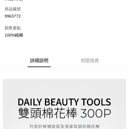
商品編號
Apple Pay
9963772
街口支付
銷售重點
悠遊付
100%純棉
全盈+PAY
AFTEE先享後付
相關說明
詳細說明
相關推薦
【關於「AFTEE先享後付」】
ATM付款
AFTEE先享後付是「在收到商品之後才付款」的支付方式。 讓您購物簡單
便利好安心！
１．簡單：不需註冊會員、不需綁卡、不需儲值。
運送方式
２．便利：只要手機號碼，簡訊認證，即可結帳。
３．安心：先確認商品／服務後，再付款。
全家取貨付款
每筆NT$85，滿NT$1,000(含以上)免運費
【「AFTEE先享後付」結帳流程】
１．於結帳方式選擇「AFTEE先享後付」後，將跳轉至「AFTEE先享後付」
付款後全家取貨
結帳頁面，進行簡訊認證並確認金額後，即可完成結帳。
２．訂單成立數日內，您將收到繳費通知簡訊。
每筆NT$85，滿NT$1,000(含以上)免運費
３．收到繳費通知簡訊後14天內，點擊此簡訊中的連結，可透過四大超商／
ATM／網路銀行／等多元方式進行付款，方視為交易完成。