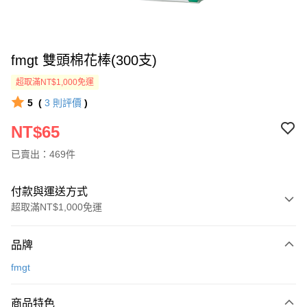
fmgt 雙頭棉花棒(300支)
超取滿NT$1,000免運
5
(
3
則評價
)
NT$65
已賣出：469件
付款與運送方式
超取滿NT$1,000免運
付款方式
品牌
信用卡一次付款
fmgt
超商取貨付款
商品特色
LINE Pay