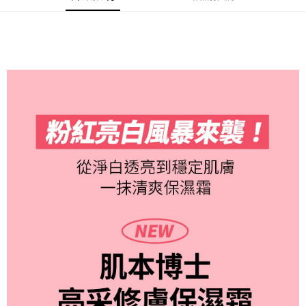
每筆NT$85，滿NT$1,000(含以上)免運費
３．收到繳費通知簡訊後14天內，點擊此簡訊中的連結，可透過四大超商／
ATM／網路銀行／等多元方式進行付款，方視為交易完成。
7-11取貨付款
※ 請注意：結帳手續完成當下不需立刻繳費，但若您需要取消訂單，請聯絡
每筆NT$85，滿NT$1,000(含以上)免運費
購買商品的店家。未經商家同意取消之訂單仍視為有效，需透過AFTEE先享
後付繳納相關費用。
付款後7-11取貨
※ 交易是否成功請以「AFTEE先享後付 」之結帳頁面顯示為準，若有關於
是否繳費成功／繳費後需取消欲退款等相關疑問，請聯繫「AFTEE先享後付
每筆NT$85，滿NT$1,000(含以上)免運費
客戶支援中心」
https://netprotections.freshdesk.com/support/home
宅配
【注意事項】
１．透過由恩沛科技股份有限公司提供之「AFTEE先享後付」服務完成之交
每筆NT$85，滿NT$1,000(含以上)免運費
易，需依本服務之必要範圍內提供個人資料，並將交易相關給付款項請求債
權轉讓予恩沛科技股份有限公司。
２．關於個人資料處理事宜，請瀏覽以下網址：
https://aftee.tw/terms/#terms3
３．未成年的使用者請事先徵得法定代理人或監護人之同意方可使用
「AFTEE先享後付」，若未經同意申辦者引起之損失，本公司不負相關責
任。
４．使用「AFTEE先享後付」時，將依據個別帳號之用戶狀況，依本公司即
時審查核予不同之上限額度；若仍有額度不足之情形，本公司將視審查結果
請求用戶進行身份認證。
５．嚴禁一人註冊多個帳號或使用他人資訊註冊。若發現惡意使用之情形，
恩沛科技股份有限公司將有權停止該用戶之使用額度並採取法律行動。