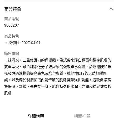
商品特色
LINE Pay
商品編號
Apple Pay
9806207
街口支付
商品特色
悠遊付
效期至 2027.04.01
全盈+PAY
銷售重點
AFTEE先享後付
一抹清爽，三重修護力的保濕霜，為您帶來淨白透亮和穩定肌膚的
相關說明
雙重享受。融合純素低分子玻尿酸的強效鎖水保濕、菸鹼醯胺和朱
【關於「AFTEE先享後付」】
槿發酵過濾物的提亮膚色及均勻膚質、維他命B12的天然舒緩修
ATM付款
AFTEE先享後付是「在收到商品之後才付款」的支付方式。 讓您購物簡單
護，以及源於裂褶菌的β-葡聚醣的肌膚屏障強化功能，這款保濕霜
便利好安心！
１．簡單：不需註冊會員、不需綁卡、不需儲值。
集保濕、舒緩、亮白於一身，給您持久的水潤、光澤和穩定健康的
運送方式
２．便利：只要手機號碼，簡訊認證，即可結帳。
肌膚
３．安心：先確認商品／服務後，再付款。
全家取貨付款
每筆NT$85，滿NT$1,000(含以上)免運費
【「AFTEE先享後付」結帳流程】
１．於結帳方式選擇「AFTEE先享後付」後，將跳轉至「AFTEE先享後付」
付款後全家取貨
結帳頁面，進行簡訊認證並確認金額後，即可完成結帳。
詳細說明
相關推薦
２．訂單成立數日內，您將收到繳費通知簡訊。