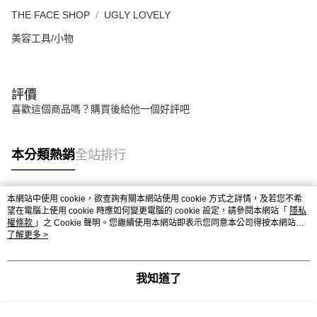
THE FACE SHOP
UGLY LOVELY
美容工具/小物
評價
喜歡這個商品嗎？購買後給他一個好評吧
本分類熱銷
全站排行
本網站中使用 cookie，欲查詢有關本網站使用 cookie 方式之詳情，及若您不希
熱門標籤
望在電腦上使用 cookie 時應如何變更電腦的 cookie 設定，請參閱本網站「
隱私
權條款
」之 Cookie 聲明。您繼續使用本網站即表示您同意本公司得按本網站使
用條款之 Cookie 聲明使用 cookie。
了解更多 >
我知道了