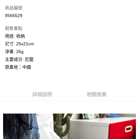
商品編號
Apple Pay
9566529
街口支付
銷售重點
悠遊付
用途: 收納
Google Pay
尺寸: 25x21cm
淨重: 26g
全盈+PAY
主要成分: 尼龍
AFTEE先享後付
原產地：中國
相關說明
【關於「AFTEE先享後付」】
ATM付款
AFTEE先享後付是「在收到商品之後才付款」的支付方式。 讓您購物簡單
便利好安心！
詳細說明
相關推薦
１．簡單：不需註冊會員、不需綁卡、不需儲值。
運送方式
２．便利：只要手機號碼，簡訊認證，即可結帳。
３．安心：先確認商品／服務後，再付款。
全家取貨付款
每筆NT$85，滿NT$1,000(含以上)免運費
【「AFTEE先享後付」結帳流程】
１．於結帳方式選擇「AFTEE先享後付」後，將跳轉至「AFTEE先享後付」
付款後全家取貨
結帳頁面，進行簡訊認證並確認金額後，即可完成結帳。
２．訂單成立數日內，您將收到繳費通知簡訊。
每筆NT$85，滿NT$1,000(含以上)免運費