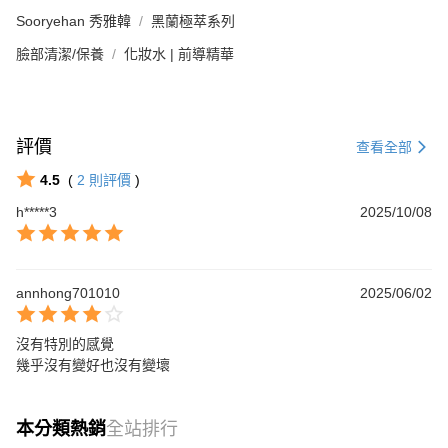
Sooryehan 秀雅韓
黑蘭極萃系列
臉部清潔/保養
化妝水 | 前導精華
評價
查看全部
4.5
(
2
則評價
)
h*****3
2025/10/08
annhong701010
2025/06/02
沒有特別的感覺

幾乎沒有變好也沒有變壞
本分類熱銷
全站排行