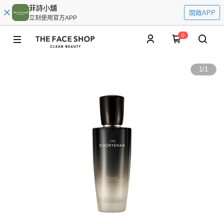
菲詩小舖
開啟APP
立刻使用官方APP
0
1
/
1