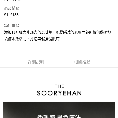
商品編號
Apple Pay
9119188
街口支付
銷售重點
悠遊付
添加具有強大修護力的黑甘草，能從隱藏的肌膚內部開始無縫隙地
全盈+PAY
填補水嫩活力，打造無瑕強健肌底。
AFTEE先享後付
相關說明
【關於「AFTEE先享後付」】
詳細說明
相關推薦
ATM付款
AFTEE先享後付是「在收到商品之後才付款」的支付方式。 讓您購物簡單
便利好安心！
１．簡單：不需註冊會員、不需綁卡、不需儲值。
運送方式
２．便利：只要手機號碼，簡訊認證，即可結帳。
３．安心：先確認商品／服務後，再付款。
全家取貨付款
每筆NT$85，滿NT$1,000(含以上)免運費
【「AFTEE先享後付」結帳流程】
１．於結帳方式選擇「AFTEE先享後付」後，將跳轉至「AFTEE先享後付」
付款後全家取貨
結帳頁面，進行簡訊認證並確認金額後，即可完成結帳。
２．訂單成立數日內，您將收到繳費通知簡訊。
每筆NT$85，滿NT$1,000(含以上)免運費
３．收到繳費通知簡訊後14天內，點擊此簡訊中的連結，可透過四大超商／
ATM／網路銀行／等多元方式進行付款，方視為交易完成。