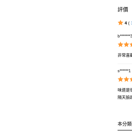
評價
4
(
b*******
非常喜
s******1
味道是
隔天臉
本分類