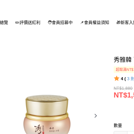
總覽
✏️評價送紅利
🧑會員招募中
📌會員權益須知
🎁新客
秀雅韓 
超取滿NT$
4 (
3
NT$1,880
NT$1,
數量