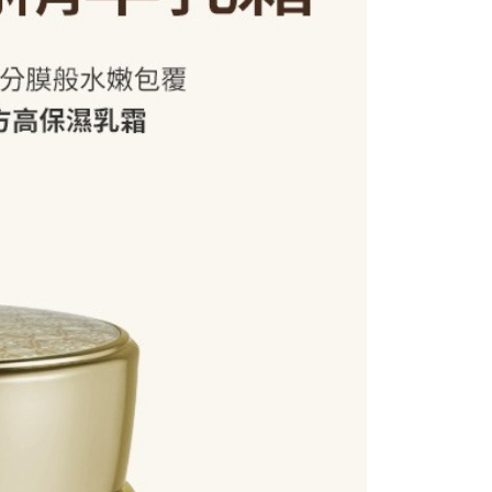
依本服務之必要範圍內提供個人資料，並將交易相關給付款項請
5，滿NT$1,000(含以上)免運費
讓予恩沛科技股份有限公司。
個人資料處理事宜，請瀏覽以下網址：
ee.tw/terms/#terms3
年的使用者請事先徵得法定代理人或監護人之同意方可使用
E先享後付」，若未經同意申辦者引起之損失，本公司不負相關責
AFTEE先享後付」時，將依據個別帳號之用戶狀況，依本公司
核予不同之上限額度；若仍有額度不足之情形，本公司將視審查
用戶進行身份認證。
一人註冊多個帳號或使用他人資訊註冊。若發現惡意使用之情
科技股份有限公司將有權停止該用戶之使用額度並採取法律行