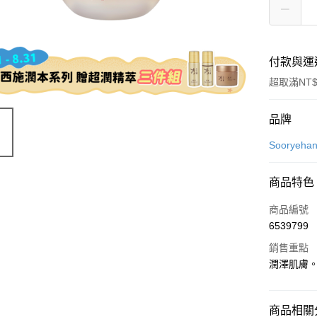
付款與運
超取滿NT$
付款方式
品牌
信用卡一
Sooryeh
超商取貨
商品特色
LINE Pay
商品編號
Apple Pay
6539799
銷售重點
街口支付
潤澤肌膚
悠遊付
全盈+PAY
商品相關分