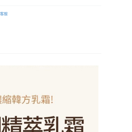
享後付
an 秀雅韓
西施潤本系列
客服
FTEE先享後付」】
保養
乳霜
先享後付是「在收到商品之後才付款」的支付方式。 讓您購物簡單
測
心！
保濕/補水
：不需註冊會員、不需綁卡、不需儲值。
 | 精選活動
秀雅韓 西施潤本系列8折🍒贈西施潤本3
：只要手機號碼，簡訊認證，即可結帳。
：先確認商品／服務後，再付款。
付款
EE先享後付」結帳流程】
5，滿NT$1,000(含以上)免運費
方式選擇「AFTEE先享後付」後，將跳轉至「AFTEE先享後
頁面，進行簡訊認證並確認金額後，即可完成結帳。
家取貨
成立數日內，您將收到繳費通知簡訊。
費通知簡訊後14天內，點擊此簡訊中的連結，可透過四大超商
5，滿NT$1,000(含以上)免運費
網路銀行／等多元方式進行付款，方視為交易完成。
：結帳手續完成當下不需立刻繳費，但若您需要取消訂單，請聯
付款
的店家。未經商家同意取消之訂單仍視為有效，需透過AFTEE
繳納相關費用。
5，滿NT$1,000(含以上)免運費
否成功請以「AFTEE先享後付 」之結帳頁面顯示為準，若有關於
功／繳費後需取消欲退款等相關疑問，請聯繫「AFTEE先享後
1取貨
援中心」
https://netprotections.freshdesk.com/support/home
5，滿NT$1,000(含以上)免運費
項】
恩沛科技股份有限公司提供之「AFTEE先享後付」服務完成之