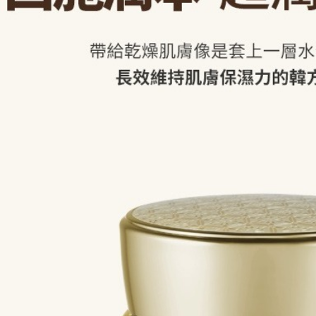
交易，需
每筆NT$8
求債權轉
２．關於
https://aft
３．未成
「AFTE
任。
４．使用「
即時審查
結果請求
５．嚴禁
形，恩沛
動。