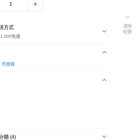
清除
送方式
紀錄
1,000免運
次付款
an 秀雅韓
付款
。
類 (4)