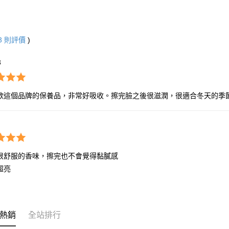
3
則評價
)
3
歡這個品牌的保養品，非常好吸收。擦完臉之後很滋潤，很適合冬天的季
很舒服的香味，擦完也不會覺得黏膩感

超亮
熱銷
全站排行