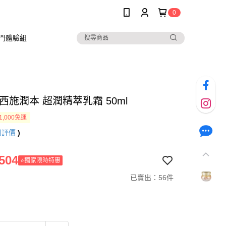
0
入門體驗組
西施潤本 超潤精萃乳霜 50ml
1,000免運
則評價
)
504
⭐獨家限時特惠
已賣出：56件