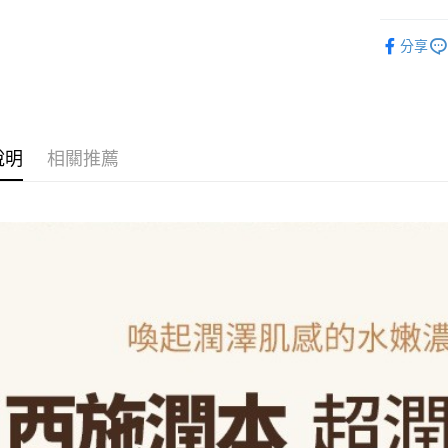
AFTEE先
Sooryeh
相關說明
分享
【關於「A
臉部清潔/
ATM付款
AFTEE
🔍肌膚檢
便利好安
１．簡單
🌟本月強檔
２．便利
運送方式
件組
３．安心
說明
相關推薦
全家取貨
【「AFT
每筆NT$8
１．於結帳
付」結帳
付款後全
２．訂單
３．收到繳
每筆NT$8
／ATM／
※ 請注意
7-11取貨
絡購買商品
先享後付
每筆NT$8
※ 交易是
是否繳費成
付款後7-1
付客戶支
每筆NT$8
【注意事
宅配
１．透過由