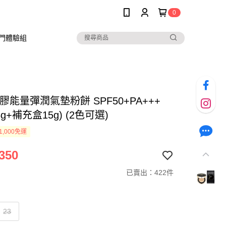
0
入門體驗組
蜂膠能量彈潤氣墊粉餅 SPF50+PA+++
g+補充盒15g) (2色可選)
1,000免運
350
已賣出：422件
23