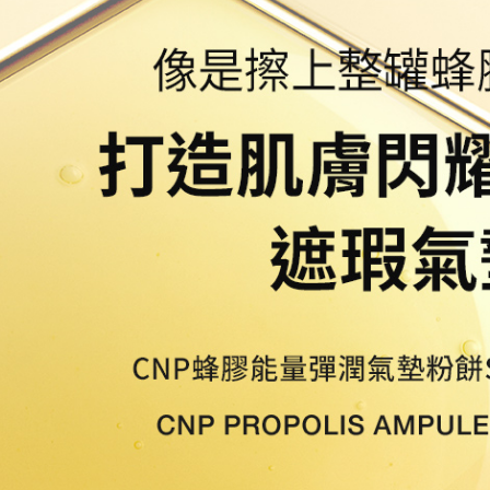
每筆NT$8
【注意事
宅配
１．透過由
交易，需
每筆NT$8
求債權轉
２．關於
https://aft
３．未成
「AFTE
任。
４．使用「
即時審查
結果請求
５．嚴禁
形，恩沛
動。