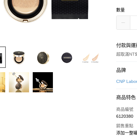
數量
付款與運
超取滿NT$
付款方式
品牌
信用卡一
CNP Labor
超商取貨
商品特色
LINE Pay
商品編號
Apple Pay
6120380
銷售重點
街口支付
添加一整