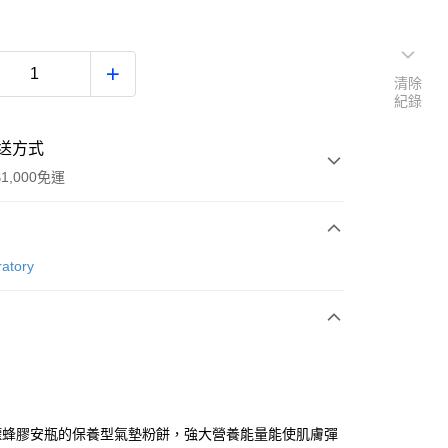
清除
紀錄
送方式
1,000免運
次付款
atory
付款
罐蜂膠安瓶的保養型氣墊粉餅，強大營養能量能使肌膚彈