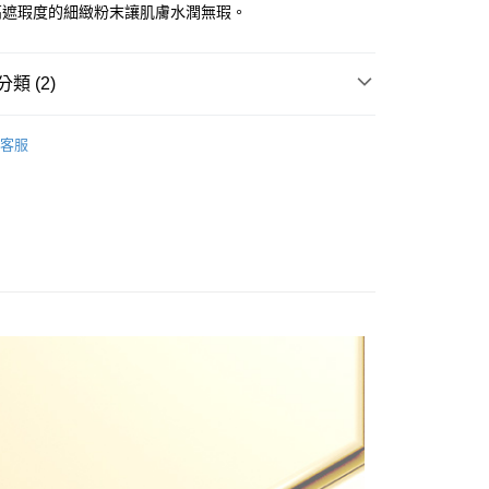
高遮瑕度的細緻粉末讓肌膚水潤無瑕。
享後付
類 (2)
atory
蜂膠能量彈潤系列
FTEE先享後付」】
客服
先享後付是「在收到商品之後才付款」的支付方式。 讓您購物簡單
液 | 氣墊粉餅 | 遮瑕 | 底妝
心！
：不需註冊會員、不需綁卡、不需儲值。
：只要手機號碼，簡訊認證，即可結帳。
：先確認商品／服務後，再付款。
付款
EE先享後付」結帳流程】
5，滿NT$1,000(含以上)免運費
方式選擇「AFTEE先享後付」後，將跳轉至「AFTEE先享後
頁面，進行簡訊認證並確認金額後，即可完成結帳。
家取貨
成立數日內，您將收到繳費通知簡訊。
費通知簡訊後14天內，點擊此簡訊中的連結，可透過四大超商
5，滿NT$1,000(含以上)免運費
網路銀行／等多元方式進行付款，方視為交易完成。
：結帳手續完成當下不需立刻繳費，但若您需要取消訂單，請聯
付款
的店家。未經商家同意取消之訂單仍視為有效，需透過AFTEE
繳納相關費用。
5，滿NT$1,000(含以上)免運費
否成功請以「AFTEE先享後付 」之結帳頁面顯示為準，若有關於
功／繳費後需取消欲退款等相關疑問，請聯繫「AFTEE先享後
1取貨
援中心」
https://netprotections.freshdesk.com/support/home