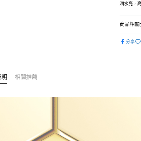
悠遊付
潤水亮，
全盈+PAY
AFTEE先
商品相關分
相關說明
CNP Labor
【關於「A
分享
ATM付款
AFTEE
彩妝
粉底
便利好安
１．簡單
２．便利
運送方式
３．安心
全家取貨
說明
相關推薦
【「AFT
每筆NT$8
１．於結帳
付」結帳
付款後全
２．訂單
３．收到繳
每筆NT$8
／ATM／
※ 請注意
7-11取貨
絡購買商品
先享後付
每筆NT$8
※ 交易是
是否繳費成
付款後7-1
付客戶支