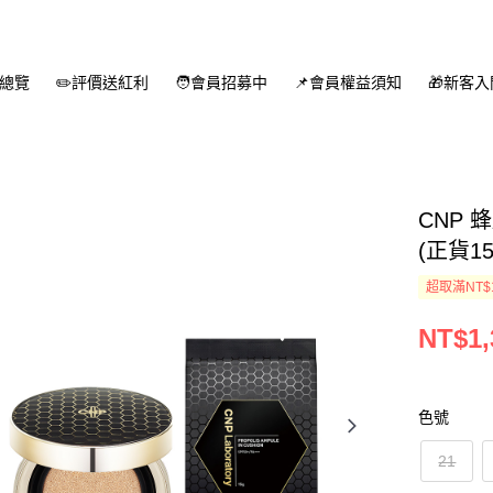
總覽
✏️評價送紅利
🧑會員招募中
📌會員權益須知
🎁新客
CNP 
(正貨15
超取滿NT$
NT$1,
色號
21