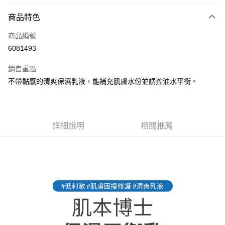
商品特色
LINE Pay
商品編號
Apple Pay
6081493
街口支付
銷售重點
悠遊付
不帶黏感的清爽保濕乳液，能補充肌膚水份並調控油水平衡。
全盈+PAY
AFTEE先享後付
相關說明
詳細說明
相關推薦
【關於「AFTEE先享後付」】
ATM付款
AFTEE先享後付是「在收到商品之後才付款」的支付方式。 讓您購物簡單
便利好安心！
１．簡單：不需註冊會員、不需綁卡、不需儲值。
運送方式
２．便利：只要手機號碼，簡訊認證，即可結帳。
３．安心：先確認商品／服務後，再付款。
全家取貨付款
每筆NT$85，滿NT$1,000(含以上)免運費
【「AFTEE先享後付」結帳流程】
１．於結帳方式選擇「AFTEE先享後付」後，將跳轉至「AFTEE先享後付」
付款後全家取貨
結帳頁面，進行簡訊認證並確認金額後，即可完成結帳。
２．訂單成立數日內，您將收到繳費通知簡訊。