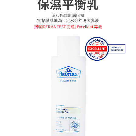
每筆NT$85，滿NT$1,000(含以上)免運費
３．收到繳費通知簡訊後14天內，點擊此簡訊中的連結，可透過四大超商／
ATM／網路銀行／等多元方式進行付款，方視為交易完成。
7-11取貨付款
※ 請注意：結帳手續完成當下不需立刻繳費，但若您需要取消訂單，請聯絡
每筆NT$85，滿NT$1,000(含以上)免運費
購買商品的店家。未經商家同意取消之訂單仍視為有效，需透過AFTEE先享
後付繳納相關費用。
付款後7-11取貨
※ 交易是否成功請以「AFTEE先享後付 」之結帳頁面顯示為準，若有關於
是否繳費成功／繳費後需取消欲退款等相關疑問，請聯繫「AFTEE先享後付
每筆NT$85，滿NT$1,000(含以上)免運費
客戶支援中心」
https://netprotections.freshdesk.com/support/home
宅配
【注意事項】
１．透過由恩沛科技股份有限公司提供之「AFTEE先享後付」服務完成之交
每筆NT$85，滿NT$1,000(含以上)免運費
易，需依本服務之必要範圍內提供個人資料，並將交易相關給付款項請求債
權轉讓予恩沛科技股份有限公司。
２．關於個人資料處理事宜，請瀏覽以下網址：
https://aftee.tw/terms/#terms3
３．未成年的使用者請事先徵得法定代理人或監護人之同意方可使用
「AFTEE先享後付」，若未經同意申辦者引起之損失，本公司不負相關責
任。
４．使用「AFTEE先享後付」時，將依據個別帳號之用戶狀況，依本公司即
時審查核予不同之上限額度；若仍有額度不足之情形，本公司將視審查結果
請求用戶進行身份認證。
５．嚴禁一人註冊多個帳號或使用他人資訊註冊。若發現惡意使用之情形，
恩沛科技股份有限公司將有權停止該用戶之使用額度並採取法律行動。