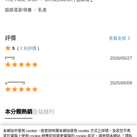
臉部清潔/保養
乳液
評價
查看全部
5
(
3
則評價
)
f****9
2026/05/27
a**********0
2025/05/09
本分類熱銷
全站排行
本網站中使用 cookie，欲查詢有關本網站使用 cookie 方式之詳情，及若您不希
熱門標籤
望在電腦上使用 cookie 時應如何變更電腦的 cookie 設定，請參閱本網站「
隱私