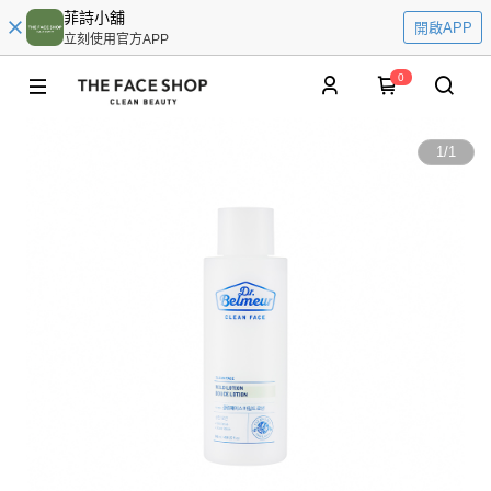
菲詩小舖
開啟APP
立刻使用官方APP
0
1
/
1