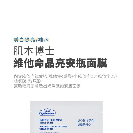
每筆NT$85，滿NT$1,000(含以上)免運費
購買商品的店家。未經商家同意取消之訂單仍視為有效，需透過AFTEE先享
後付繳納相關費用。
付款後7-11取貨
※ 交易是否成功請以「AFTEE先享後付 」之結帳頁面顯示為準，若有關於
是否繳費成功／繳費後需取消欲退款等相關疑問，請聯繫「AFTEE先享後付
每筆NT$85，滿NT$1,000(含以上)免運費
客戶支援中心」
https://netprotections.freshdesk.com/support/home
宅配
【注意事項】
１．透過由恩沛科技股份有限公司提供之「AFTEE先享後付」服務完成之交
每筆NT$85，滿NT$1,000(含以上)免運費
易，需依本服務之必要範圍內提供個人資料，並將交易相關給付款項請求債
權轉讓予恩沛科技股份有限公司。
２．關於個人資料處理事宜，請瀏覽以下網址：
https://aftee.tw/terms/#terms3
３．未成年的使用者請事先徵得法定代理人或監護人之同意方可使用
「AFTEE先享後付」，若未經同意申辦者引起之損失，本公司不負相關責
任。
４．使用「AFTEE先享後付」時，將依據個別帳號之用戶狀況，依本公司即
時審查核予不同之上限額度；若仍有額度不足之情形，本公司將視審查結果
請求用戶進行身份認證。
５．嚴禁一人註冊多個帳號或使用他人資訊註冊。若發現惡意使用之情形，
恩沛科技股份有限公司將有權停止該用戶之使用額度並採取法律行動。