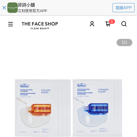
菲詩小舖
開啟APP
立刻使用官方APP
0
1
/
1