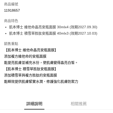
商品編號
街口支付
11918657
悠遊付
商品特色
Google Pay
肌本博士 維他命晶亮安瓶面膜 30mlx4 (效期2027.09.30)
全盈+PAY
肌本博士 積雪草胜肽安瓶面膜 40mlx3 (效期2027.10.03)
AFTEE先享後付
銷售重點
相關說明
【肌本博士 維他命晶亮安瓶面膜】
【關於「AFTEE先享後付」】
添加複方維他命的安瓶面膜
ATM付款
AFTEE先享後付是「在收到商品之後才付款」的支付方式。 讓您購物簡單
能提亮肌膚並補充水份，使肌膚變得晶亮白皙。
便利好安心！
１．簡單：不需註冊會員、不需綁卡、不需儲值。
【肌本博士 積雪草胜肽安瓶面膜】
運送方式
２．便利：只要手機號碼，簡訊認證，即可結帳。
添加積雪草與複方胜肽的安瓶面膜
３．安心：先確認商品／服務後，再付款。
全家取貨付款
能瞬效提供肌膚緊實水潤、修護強化肌膚防禦力
每筆NT$85，滿NT$1,000(含以上)免運費
【「AFTEE先享後付」結帳流程】
１．於結帳方式選擇「AFTEE先享後付」後，將跳轉至「AFTEE先享後付」
付款後全家取貨
結帳頁面，進行簡訊認證並確認金額後，即可完成結帳。
２．訂單成立數日內，您將收到繳費通知簡訊。
每筆NT$85，滿NT$1,000(含以上)免運費
３．收到繳費通知簡訊後14天內，點擊此簡訊中的連結，可透過四大超商／
詳細說明
相關推薦
ATM／網路銀行／等多元方式進行付款，方視為交易完成。
7-11取貨付款
※ 請注意：結帳手續完成當下不需立刻繳費，但若您需要取消訂單，請聯絡