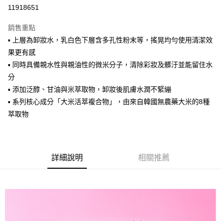
11918651
悠遊付
銷售重點
Google Pay
▪ 上層為卸妝水，乳白色下層含多孔性粉末等，搖晃均勻使用清潔效
全盈+PAY
果更有感
▪ 同時具備親水性與親油性的微米分子，清除彩妝及髒汙並能留住水
AFTEE先享後付
分
相關說明
▪ 添加泛醇、甘油與米萃取物，卸妝後肌膚水潤不緊繃
【關於「AFTEE先享後付」】
ATM付款
AFTEE先享後付是「在收到商品之後才付款」的支付方式。 讓您購物簡單
▪ 系列核心成分「大米活萃複合物」，由來自韓國無農藥大米的8種
便利好安心！
萃取物
１．簡單：不需註冊會員、不需綁卡、不需儲值。
運送方式
２．便利：只要手機號碼，簡訊認證，即可結帳。
３．安心：先確認商品／服務後，再付款。
全家取貨付款
每筆NT$85，滿NT$1,000(含以上)免運費
【「AFTEE先享後付」結帳流程】
詳細說明
相關推薦
１．於結帳方式選擇「AFTEE先享後付」後，將跳轉至「AFTEE先享後付」
付款後全家取貨
結帳頁面，進行簡訊認證並確認金額後，即可完成結帳。
２．訂單成立數日內，您將收到繳費通知簡訊。
每筆NT$85，滿NT$1,000(含以上)免運費
３．收到繳費通知簡訊後14天內，點擊此簡訊中的連結，可透過四大超商／
ATM／網路銀行／等多元方式進行付款，方視為交易完成。
7-11取貨付款
※ 請注意：結帳手續完成當下不需立刻繳費，但若您需要取消訂單，請聯絡
每筆NT$85，滿NT$1,000(含以上)免運費
購買商品的店家。未經商家同意取消之訂單仍視為有效，需透過AFTEE先享