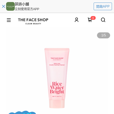
菲詩小舖
開啟APP
立刻使用官方APP
0
1
/
5