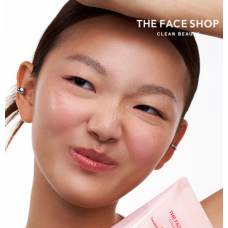
每筆NT$85，滿NT$1,000(含以上)免運費
購買商品的店家。未經商家同意取消之訂單仍視為有效，需透過AFTEE先享
後付繳納相關費用。
付款後7-11取貨
※ 交易是否成功請以「AFTEE先享後付 」之結帳頁面顯示為準，若有關於
是否繳費成功／繳費後需取消欲退款等相關疑問，請聯繫「AFTEE先享後付
每筆NT$85，滿NT$1,000(含以上)免運費
客戶支援中心」
https://netprotections.freshdesk.com/support/home
宅配
【注意事項】
１．透過由恩沛科技股份有限公司提供之「AFTEE先享後付」服務完成之交
每筆NT$85，滿NT$1,000(含以上)免運費
易，需依本服務之必要範圍內提供個人資料，並將交易相關給付款項請求債
權轉讓予恩沛科技股份有限公司。
２．關於個人資料處理事宜，請瀏覽以下網址：
https://aftee.tw/terms/#terms3
３．未成年的使用者請事先徵得法定代理人或監護人之同意方可使用
「AFTEE先享後付」，若未經同意申辦者引起之損失，本公司不負相關責
任。
４．使用「AFTEE先享後付」時，將依據個別帳號之用戶狀況，依本公司即
時審查核予不同之上限額度；若仍有額度不足之情形，本公司將視審查結果
請求用戶進行身份認證。
５．嚴禁一人註冊多個帳號或使用他人資訊註冊。若發現惡意使用之情形，
恩沛科技股份有限公司將有權停止該用戶之使用額度並採取法律行動。