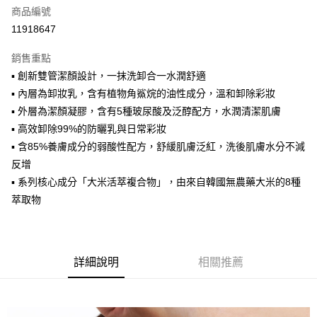
商品編號
街口支付
11918647
悠遊付
銷售重點
Google Pay
▪ 創新雙管潔顏設計，一抹洗卸合一水潤舒適
全盈+PAY
▪ 內層為卸妝乳，含有植物角鯊烷的油性成分，溫和卸除彩妝
▪ 外層為潔顏凝膠，含有5種玻尿酸及泛醇配方，水潤清潔肌膚
AFTEE先享後付
▪ 高效卸除99%的防曬乳與日常彩妝
相關說明
▪ 含85%養膚成分的弱酸性配方，舒緩肌膚泛紅，洗後肌膚水分不減
【關於「AFTEE先享後付」】
ATM付款
AFTEE先享後付是「在收到商品之後才付款」的支付方式。 讓您購物簡單
反增
便利好安心！
▪ 系列核心成分「大米活萃複合物」，由來自韓國無農藥大米的8種
１．簡單：不需註冊會員、不需綁卡、不需儲值。
運送方式
萃取物
２．便利：只要手機號碼，簡訊認證，即可結帳。
３．安心：先確認商品／服務後，再付款。
全家取貨付款
每筆NT$85，滿NT$1,000(含以上)免運費
【「AFTEE先享後付」結帳流程】
１．於結帳方式選擇「AFTEE先享後付」後，將跳轉至「AFTEE先享後付」
詳細說明
相關推薦
付款後全家取貨
結帳頁面，進行簡訊認證並確認金額後，即可完成結帳。
２．訂單成立數日內，您將收到繳費通知簡訊。
每筆NT$85，滿NT$1,000(含以上)免運費
３．收到繳費通知簡訊後14天內，點擊此簡訊中的連結，可透過四大超商／
ATM／網路銀行／等多元方式進行付款，方視為交易完成。
7-11取貨付款
※ 請注意：結帳手續完成當下不需立刻繳費，但若您需要取消訂單，請聯絡