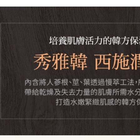
https://aft
３．未成
「AFTE
任。
４．使用「
即時審查
結果請求
５．嚴禁
形，恩沛
動。