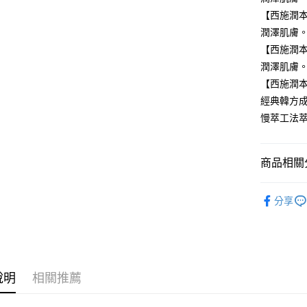
【關於「A
ATM付款
【西施潤本
AFTEE
便利好安
潤澤肌膚
１．簡單
【西施潤本
２．便利
運送方式
３．安心
潤澤肌膚
全家取貨
【西施潤本
【「AFT
經典韓方
每筆NT$8
１．於結帳
付」結帳
慢萃工法萃
付款後全
２．訂單
３．收到繳
每筆NT$8
／ATM／
商品相關分
※ 請注意
7-11取貨
絡購買商品
Sooryeh
先享後付
每筆NT$8
分享
※ 交易是
✨NEW AR
是否繳費成
付款後7-1
付客戶支
每筆NT$8
🎁送禮專區
【注意事
🔍肌膚檢
宅配
１．透過由
交易，需
說明
相關推薦
每筆NT$8
求債權轉
２．關於