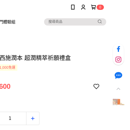
0
入門體驗組
 西施潤本 超潤精萃祈願禮盒
1,000免運
600