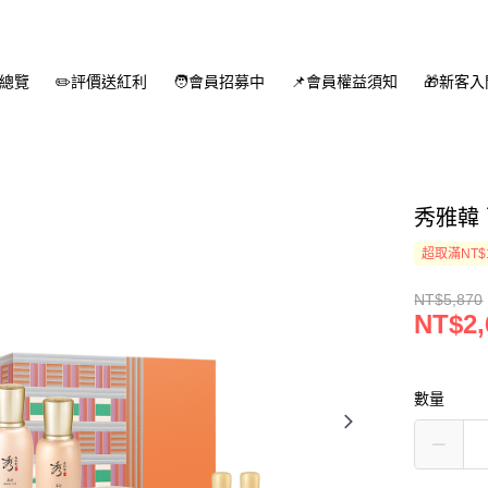
總覽
✏️評價送紅利
🧑會員招募中
📌會員權益須知
🎁新客
秀雅韓
超取滿NT$
NT$5,870
NT$2,
數量