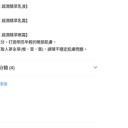
FTEE先享後付」】
 超潤精萃乳液】
先享後付是「在收到商品之後才付款」的支付方式。 讓您購物簡單
心！
。
：不需註冊會員、不需綁卡、不需儲值。
 超潤精萃乳霜】
：只要手機號碼，簡訊認證，即可結帳。
：先確認商品／服務後，再付款。
。
付款
 超潤精萃眼霜】
EE先享後付」結帳流程】
成分，打造明亮年輕的眼部肌膚。
5，滿NT$1,000(含以上)免運費
方式選擇「AFTEE先享後付」後，將跳轉至「AFTEE先享後
頁面，進行簡訊認證並確認金額後，即可完成結帳。
取人蔘全草(根、莖、葉)，調理不穩定肌膚問題。
家取貨
成立數日內，您將收到繳費通知簡訊。
費通知簡訊後14天內，點擊此簡訊中的連結，可透過四大超商
5，滿NT$1,000(含以上)免運費
網路銀行／等多元方式進行付款，方視為交易完成。
類 (4)
：結帳手續完成當下不需立刻繳費，但若您需要取消訂單，請聯
付款
的店家。未經商家同意取消之訂單仍視為有效，需透過AFTEE
an 秀雅韓
繳納相關費用。
寵肌禮盒系列
5，滿NT$1,000(含以上)免運費
客服
否成功請以「AFTEE先享後付 」之結帳頁面顯示為準，若有關於
RIVAL | 本月新星
功／繳費後需取消欲退款等相關疑問，請聯繫「AFTEE先享後
1取貨
援中心」
https://netprotections.freshdesk.com/support/home
5，滿NT$1,000(含以上)免運費
 | 心意滿滿
項】
測
保濕/補水
恩沛科技股份有限公司提供之「AFTEE先享後付」服務完成之
依本服務之必要範圍內提供個人資料，並將交易相關給付款項請
5，滿NT$1,000(含以上)免運費
讓予恩沛科技股份有限公司。
個人資料處理事宜，請瀏覽以下網址：