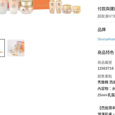
付款與運
超取滿NT$
付款方式
品牌
信用卡一
Sooryeh
超商取貨
商品特色
Apple Pay
商品編號
街口支付
11563716
銷售重點
悠遊付
秀雅韓 西
Google Pa
內容物：水凝
25ml+乳霜
全盈+PAY
AFTEE先
【西施潤本
相關說明
潤澤肌膚