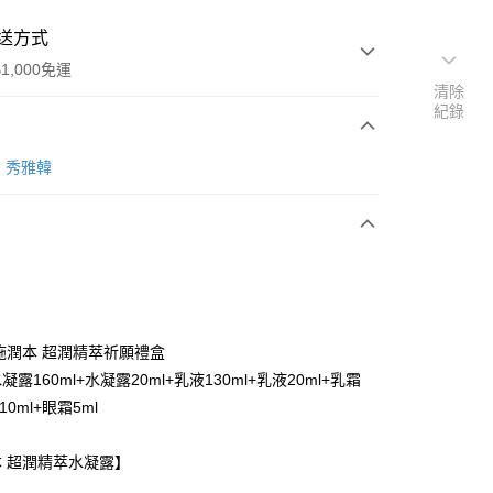
送方式
1,000免運
清除
紀錄
次付款
an 秀雅韓
付款
施潤本 超潤精萃祈願禮盒
y
露160ml+水凝露20ml+乳液130ml+乳液20ml+乳霜
10ml+眼霜5ml
享後付
 超潤精萃水凝露】
。