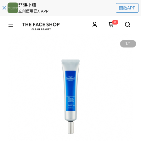
菲詩小舖
開啟APP
立刻使用官方APP
0
1
/
1