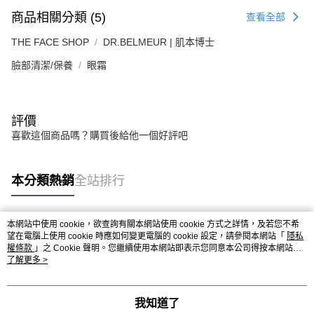
商品相關分類 (5)
查看全部
THE FACE SHOP
DR.BELMEUR | 肌本博士
臉部清潔/保養
眼霜
評價
喜歡這個商品嗎？購買後給他一個好評吧
本分類熱銷
全站排行
本網站中使用 cookie，欲查詢有關本網站使用 cookie 方式之詳情，及若您不希
熱門標籤
望在電腦上使用 cookie 時應如何變更電腦的 cookie 設定，請參閱本網站「
隱私
權條款
」之 Cookie 聲明。您繼續使用本網站即表示您同意本公司得按本網站使
用條款之 Cookie 聲明使用 cookie。
了解更多 >
我知道了