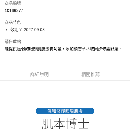
商品編號
Apple Pay
10166377
街口支付
商品特色
悠遊付
效期至 2027.09.08
全盈+PAY
銷售重點
AFTEE先享後付
能提供脆弱的眼部肌膚滋養呵護，添加積雪草萃取同步修護舒緩。
相關說明
【關於「AFTEE先享後付」】
ATM付款
AFTEE先享後付是「在收到商品之後才付款」的支付方式。 讓您購物簡單
便利好安心！
詳細說明
相關推薦
１．簡單：不需註冊會員、不需綁卡、不需儲值。
運送方式
２．便利：只要手機號碼，簡訊認證，即可結帳。
３．安心：先確認商品／服務後，再付款。
全家取貨付款
每筆NT$85，滿NT$1,000(含以上)免運費
【「AFTEE先享後付」結帳流程】
１．於結帳方式選擇「AFTEE先享後付」後，將跳轉至「AFTEE先享後付」
付款後全家取貨
結帳頁面，進行簡訊認證並確認金額後，即可完成結帳。
２．訂單成立數日內，您將收到繳費通知簡訊。
每筆NT$85，滿NT$1,000(含以上)免運費
３．收到繳費通知簡訊後14天內，點擊此簡訊中的連結，可透過四大超商／
ATM／網路銀行／等多元方式進行付款，方視為交易完成。
7-11取貨付款
※ 請注意：結帳手續完成當下不需立刻繳費，但若您需要取消訂單，請聯絡