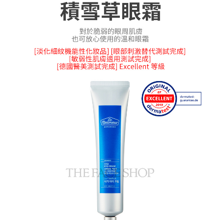
每筆NT$85，滿NT$1,000(含以上)免運費
購買商品的店家。未經商家同意取消之訂單仍視為有效，需透過AFTEE先享
後付繳納相關費用。
付款後7-11取貨
※ 交易是否成功請以「AFTEE先享後付 」之結帳頁面顯示為準，若有關於
是否繳費成功／繳費後需取消欲退款等相關疑問，請聯繫「AFTEE先享後付
每筆NT$85，滿NT$1,000(含以上)免運費
客戶支援中心」
https://netprotections.freshdesk.com/support/home
宅配
【注意事項】
１．透過由恩沛科技股份有限公司提供之「AFTEE先享後付」服務完成之交
每筆NT$85，滿NT$1,000(含以上)免運費
易，需依本服務之必要範圍內提供個人資料，並將交易相關給付款項請求債
權轉讓予恩沛科技股份有限公司。
２．關於個人資料處理事宜，請瀏覽以下網址：
https://aftee.tw/terms/#terms3
３．未成年的使用者請事先徵得法定代理人或監護人之同意方可使用
「AFTEE先享後付」，若未經同意申辦者引起之損失，本公司不負相關責
任。
４．使用「AFTEE先享後付」時，將依據個別帳號之用戶狀況，依本公司即
時審查核予不同之上限額度；若仍有額度不足之情形，本公司將視審查結果
請求用戶進行身份認證。
５．嚴禁一人註冊多個帳號或使用他人資訊註冊。若發現惡意使用之情形，
恩沛科技股份有限公司將有權停止該用戶之使用額度並採取法律行動。